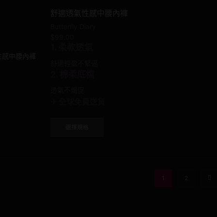
options
舒適透氣性感中腰內褲
may
Butterfly Diary
be
$
99.00
chosen
1. 柔軟透氣
on
the
舒適輕盈不緊逼
product
2. 棉柔底檔
page
透氣不焗促
✈ 全球免費送貨
This
選擇規格
product
has
multiple
variants.
The
1
2
options
may
be
chosen