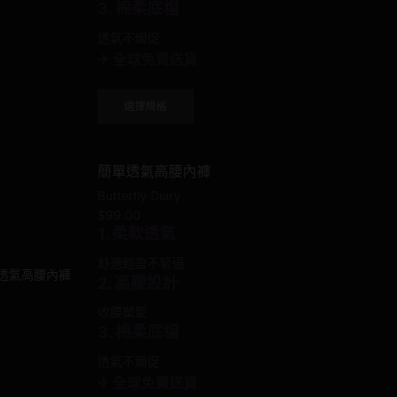
3. 棉柔底檔
page
透氣不焗促
✈ 全球免費送貨
This
選擇規格
product
has
multiple
簡單透氣高腰內褲
variants.
The
Butterfly Diary
options
$
99.00
may
1. 柔軟透氣
be
舒適輕盈不緊逼
chosen
2. 高腰設計
on
the
收腰塑型
product
3. 棉柔底檔
page
透氣不焗促
✈ 全球免費送貨