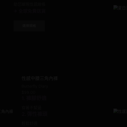
助您顯現性感線條
✈ 全球免費送貨
This
選擇規格
product
has
multiple
variants.
The
options
may
be
chosen
性感中腰三角內褲
on
Butterfly Diary
the
$
99.00
product
1. 褲腳舒適
page
穿著不緊逼
2. 彈性褲頭
輕鬆舒適