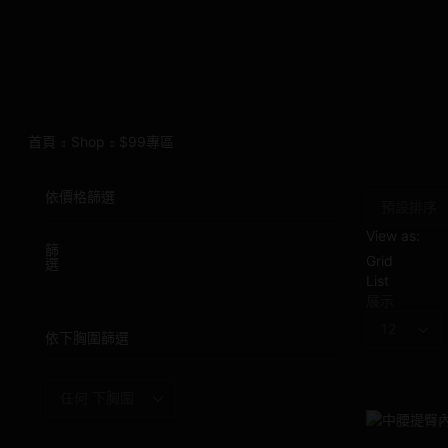
首頁
Shop
$99專區
依價格篩選
View as:
最
最
篩
Grid
選
低
高
List
價
價
展示
格
格
Products
依下胸圍篩選
per
page