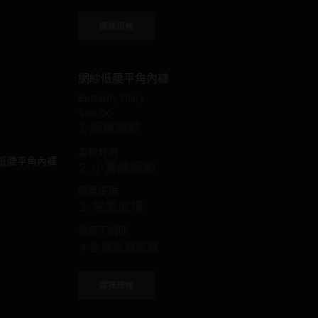
This
選擇規格
product
has
multiple
網紗低腰平角內褲
variants.
The
Butterfly Diary
options
$
99.00
may
1. 細膩網紗
be
柔軟舒適
chosen
2. 小蕾絲細節
on
the
簡單優雅
product
3. 棉柔底檔
page
透氣不焗促
✈ 全球免費送貨
This
選擇規格
product
has