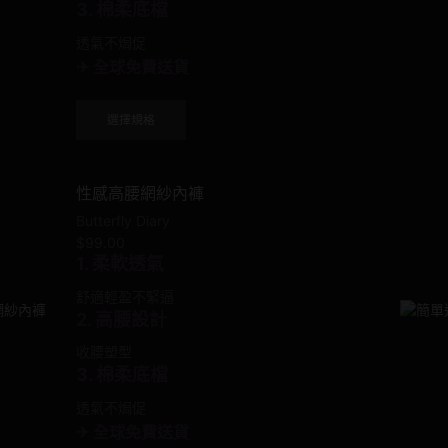
3. 棉柔底檔
透氣不焗促
✈ 全球免費送貨
This
選擇規格
product
has
multiple
性感高腰網紗內褲
variants.
The
Butterfly Diary
options
$
99.00
may
1. 柔軟透氣
be
舒適輕盈不緊逼
chosen
2. 高腰設計
on
the
收腰塑型
product
3. 棉柔底檔
page
透氣不焗促
✈ 全球免費送貨