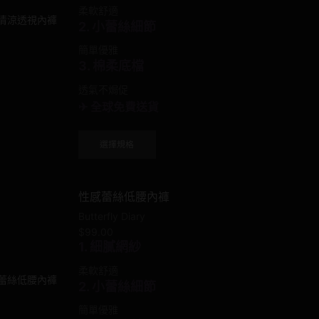
柔軟舒適
2. 小蕾絲細節
簡單優雅
3. 棉柔底檔
透氣不焗促
✈ 全球免費送貨
This
選擇規格
product
has
multiple
性感蕾絲低腰內褲
variants.
The
Butterfly Diary
options
$
99.00
may
1. 細膩網紗
be
柔軟舒適
chosen
2. 小蕾絲細節
on
the
簡單優雅
product