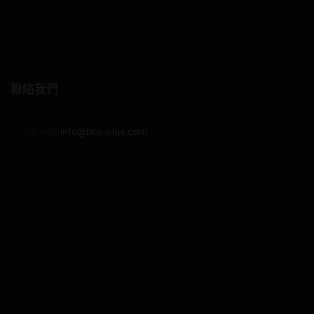
on
the
product
page
聯絡我們
Email:
info@bra-plus.com