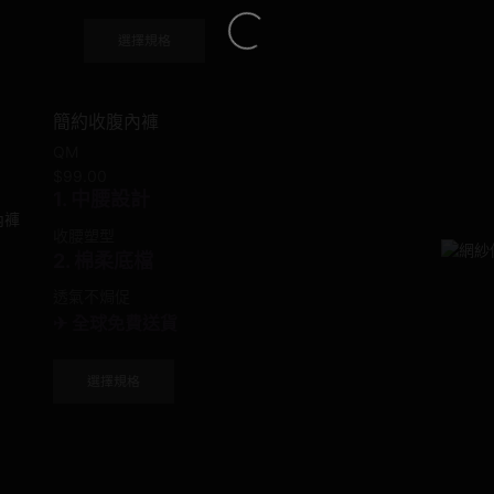
This
選擇規格
product
has
multiple
簡約收腹內褲
variants.
The
QM
options
$
99.00
may
1. 中腰設計
be
收腰塑型
chosen
2. 棉柔底檔
on
the
透氣不焗促
product
✈ 全球免費送貨
page
This
選擇規格
product
has
multiple
variants.
The