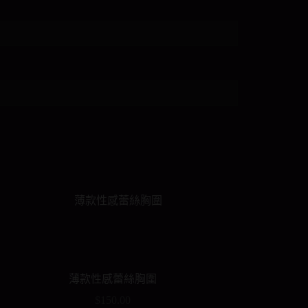
薄款性感蕾絲胸圍
$
150.00