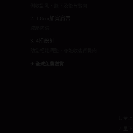
側收副乳、腋下及後背贅肉
2. 1.8cm加寬肩帶
減壓防滑
3. 4扣設計
助您輕鬆調整，亦能收後背贅肉
✈ 全球免費送貨
量上
量下