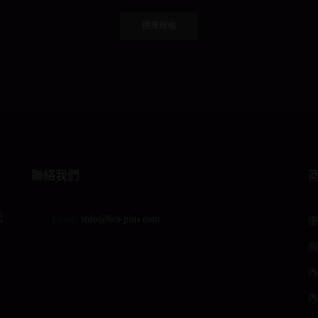
This
product
選擇規格
has
multiple
variants.
The
options
may
be
chosen
聯絡我們
on
the
product
到
Email:
info@bra-plus.com
優
page
胸
內
內