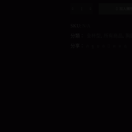
加入購
聚
攏
SKU:
N/A
型
輕
分類：
全杯型
,
所有商品
,
胸
薄
分享：
蕾
絲
胸
圍
數
量