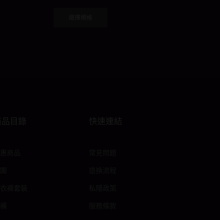
This
product
選擇規格
has
multiple
variants.
The
options
may
be
chosen
商品目錄
快速連結
on
the
product
惠商品
常見問題
page
圍
退換流程
衣褲套裝
私隱政策
褲
服務條款