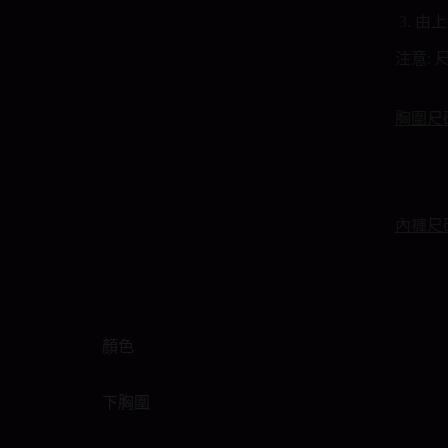
由上
注意:
胸圍尺
內褲尺
顏色
下胸圍