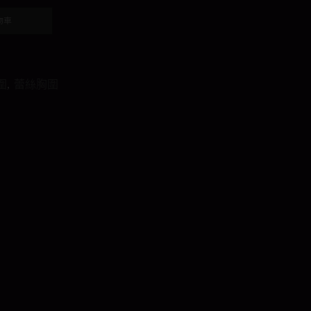
物車
圍
,
蕾絲胸圍