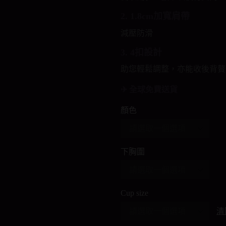
2. 1.8cm加寬肩帶
減壓防滑
3. 4扣設計
助您輕鬆調整，亦能收後背贅
✈ 全球免費送貨
顏色
下胸圍
Cup size
清