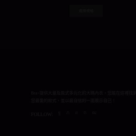
This
product
選擇規格
has
multiple
variants.
The
options
may
be
chosen
on
the
product
Bra+提供大量及款式多元化的大碼內衣，您能在這裡找
page
您最愛的款式，並以最自信的一面展示自己！
FOLLOW:
Facebook
Twitter
Instagram
Pinterest
Youtube