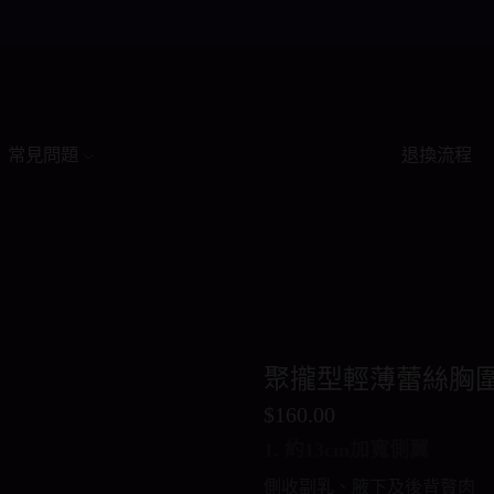
常見問題
退換流程
聚攏型輕薄蕾絲胸
$
160.00
1. 約13cm加寬側翼
側收副乳、腋下及後背贅肉